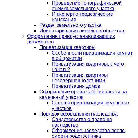
Проведение топографической
съемки земельного участка
Инженерно-геодезические
изыскания
Раздел земельного участка
Инвентаризация линейных объектов
Оформление правоустанавливающих
документов
Приватизация квартиры
Особенности приватизации комнат
в общежитии
Приватизация квартиры: с чего
начать?
Приватизация квартиры
несовершеннолетними
Приватизация домов
Оформление права собственности на
земельный участок
Основы приватизации земельных
участков
Порядок оформления наследства
Cвидетельства о праве на
наследство
Оформление наследства после
смерти родственника