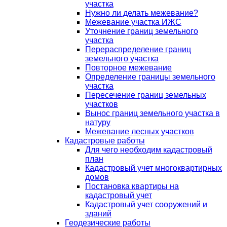
участка
Нужно ли делать межевание?
Межевание участка ИЖС
Уточнение границ земельного
участка
Перераспределение границ
земельного участка
Повторное межевание
Определение границы земельного
участка
Пересечение границ земельных
участков
Вынос границ земельного участка в
натуру
Межевание лесных участков
Кадастровые работы
Для чего необходим кадастровый
план
Кадастровый учет многоквартирных
домов
Постановка квартиры на
кадастровый учет
Кадастровый учет сооружений и
зданий
Геодезические работы